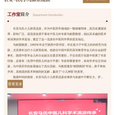
简介
工作室
Department Introduction
长安马氏小儿肺系流派，作为中医药学领域的一颗璀璨明珠，其历史渊源深
厚，影响广泛。该流派发源于著名中医儿科专家马献图教授，他以其卓越的医术
和深厚的学术造诣，奠定了这一流派在中医药学界的坚实地位。
马献图教授，1965年毕业于陕西中医学院，毕生致力于中医儿科的研究与实
践，尤其擅长治疗小儿肺系疾病。他曾任中国中医药高等教育学会儿科分会副理
事长、陕西中医学会儿科分会副主任委员等要职，不仅在医疗实践中积累了丰富
经验，还著有《实用中西医儿科诊疗手册》等多部重要著作，发表学术论文30余
篇，为中医药学的发展做出了杰出贡献。马教授遵崇“稚阴稚阳”学说，善于寒热
并用，其精湛的医术和独到的见解，赢得了“小儿神医”的美誉。
随着时间的推移，
长安马氏小儿肺系流派
在继承与发扬中不断壮大。罗...
查看更多