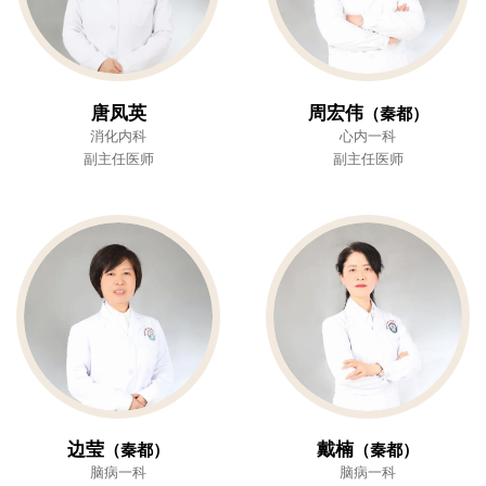
唐凤英
周宏伟
（秦都）
消化内科
心内一科
副主任医师
副主任医师
边莹
戴楠
（秦都）
（秦都）
脑病一科
脑病一科