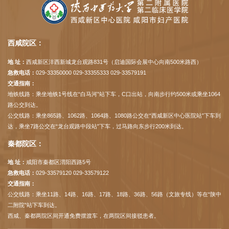
西咸院区：
地 址：
西咸新区沣西新城龙台观路831号（启迪国际会展中心向南500米路西）
急救电话：
029-33350000 029-33355333 029-33579191
交通指南：
地铁线路：乘坐地铁1号线在“白马河”站下车，C口出站，向南步行约500米或乘坐1064
路公交到达。
公交线路：乘坐865路、1062路、1064路、1080路公交在“西咸新区中心医院站”下车到
达，乘坐7路公交在“龙台观路中段站”下车，过马路向东步行200米到达。
秦都院区：
地 址：
咸阳市秦都区渭阳西路5号
急救电话：
029-33579120 029-33579122
交通指南：
公交线路：乘坐11路、14路、16路、17路、18路、36路、56路（文旅专线）等在“陕中
二附院”站下车到达。
西咸、秦都两院区间开通免费摆渡车，在两院区间接驳患者。