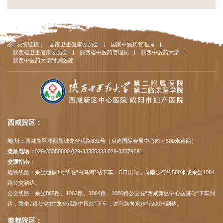
友情链接：
国家卫生健康委员会
|
国家中医药管理局
|
陕西省卫生健康委员会
|
陕西省中医药管理局
|
陕西中医药大学
|
陕西中医药大学附属医院
西咸院区：
地 址：
西咸新区沣西新城龙台观路831号（启迪国际会展中心向南500米路西）
急救电话：
029-33350000 029-33355333 029-33579191
交通指南：
地铁线路：乘坐地铁1号线在“白马河”站下车，C口出站，向南步行约500米或乘坐1064
路公交到达。
公交线路：乘坐865路、1062路、1064路、1080路公交在“西咸新区中心医院站”下车到
达，乘坐7路公交在“龙台观路中段站”下车，过马路向东步行200米到达。
秦都院区：