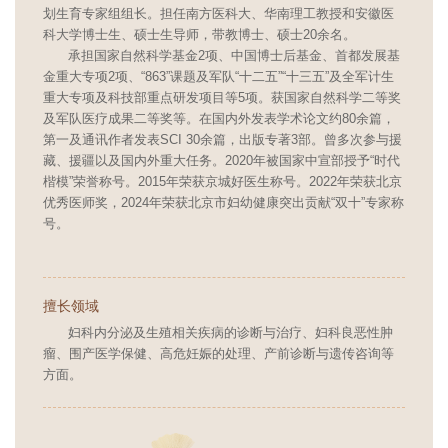
划生育专家组组长。担任南方医科大、华南理工教授和安徽医
科大学博士生、硕士生导师，带教博士、硕士20余名。
承担国家自然科学基金2项、中国博士后基金、首都发展基
金重大专项2项、“863”课题及军队“十二五”“十三五”及全军计生
重大专项及科技部重点研发项目等5项。获国家自然科学二等奖
及军队医疗成果二等奖等。在国内外发表学术论文约80余篇，
第一及通讯作者发表SCI 30余篇，出版专著3部。曾多次参与援
藏、援疆以及国内外重大任务。2020年被国家中宣部授予“时代
楷模”荣誉称号。2015年荣获京城好医生称号。2022年荣获北京
优秀医师奖，2024年荣获北京市妇幼健康突出贡献“双十”专家称
号。
擅长领域
妇科内分泌及生殖相关疾病的诊断与治疗、妇科良恶性肿
瘤、围产医学保健、高危妊娠的处理、产前诊断与遗传咨询等
方面。