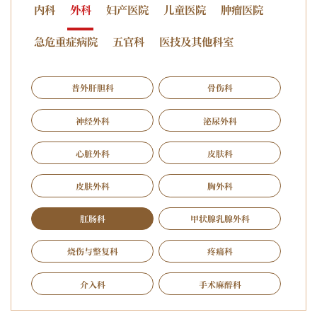
内科
外科
妇产医院
儿童医院
肿瘤医院
急危重症病院
五官科
医技及其他科室
普外肝胆科
骨伤科
神经外科
泌尿外科
心脏外科
皮肤科
皮肤外科
胸外科
肛肠科
甲状腺乳腺外科
烧伤与整复科
疼痛科
介入科
手术麻醉科