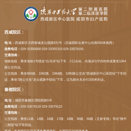
西咸院区：
地 址：
西咸新区沣西新城龙台观路831号（启迪国际会展中心向南500米路西）
急救电话：
029-33350000 029-33355333 029-33579191
交通指南：
地铁线路：乘坐地铁1号线在“白马河”站下车，C口出站，向南步行约500米或乘坐1064
路公交到达。
公交线路：乘坐865路、1062路、1064路、1080路公交在“西咸新区中心医院站”下车到
达，乘坐7路公交在“龙台观路中段站”下车，过马路向东步行200米到达。
秦都院区：
地 址：
咸阳市秦都区渭阳西路5号
急救电话：
029-33579120 029-33579122
交通指南：
公交线路：乘坐11路、14路、16路、17路、18路、36路、56路（文旅专线）等在“陕中
二附院”站下车到达。
西咸、秦都两院区间开通免费摆渡车，在两院区间接驳患者。