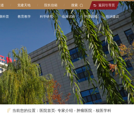
通道
/
党建天地
/
院长信箱
/
搜索
返回引导页
康科普
教育教学
科学研究
临床试验
护理园地
投诉建议
当前您的位置：
医院首页
-
专家介绍
-
肿瘤医院
-
核医学科