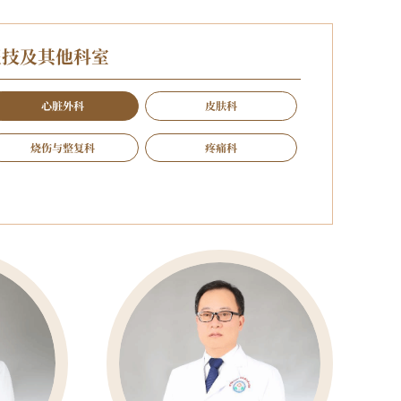
医技及其他科室
心脏外科
皮肤科
烧伤与整复科
疼痛科