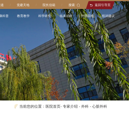
通道
/
党建天地
/
院长信箱
/
搜索
返回引导页
康科普
教育教学
科学研究
临床试验
护理园地
投诉建议
当前您的位置：
医院首页
-
专家介绍
-
外科
-
心脏外科