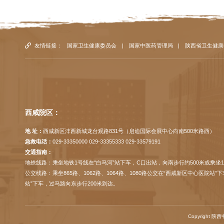
友情链接：
国家卫生健康委员会
|
国家中医药管理局
|
陕西省卫生健康
西咸院区：
地 址：
西咸新区沣西新城龙台观路831号（启迪国际会展中心向南500米路西）
急救电话：
029-33350000 029-33355333 029-33579191
交通指南：
地铁线路：乘坐地铁1号线在“白马河”站下车，C口出站，向南步行约500米或乘坐1
公交线路：乘坐865路、1062路、1064路、1080路公交在“西咸新区中心医院站
站”下车，过马路向东步行200米到达。
Copyright