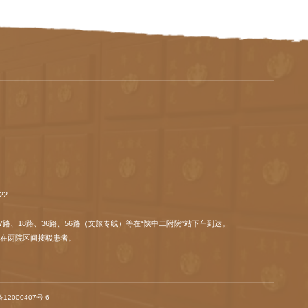
22
17路、18路、36路、56路（文旅专线）等在“陕中二附院”站下车到达。
，在两院区间接驳患者。
备12000407号-
6