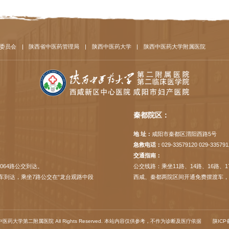
委员会
|
陕西省中医药管理局
|
陕西中医药大学
|
陕西中医药大学附属医院
秦都院区：
地 址：
咸阳市秦都区渭阳西路5号
急救电话：
029-33579120 029-335791
交通指南：
064路公交到达。
公交线路：乘坐11路、14路、16路、
”下车到达，乘坐7路公交在“龙台观路中段
西咸、秦都两院区间开通免费摆渡车
 陕西中医药大学第二附属医院 All Rights Reserved. 本站内容仅供参考，不作为诊断及医疗依据
陕ICP