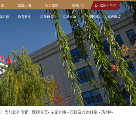
通道
/
党建天地
/
院长信箱
/
搜索
返回引导页
康科普
教育教学
科学研究
临床试验
护理园地
投诉建议
当前您的位置：
医院首页
-
专家介绍
-
医技及其他科室
-
药剂科