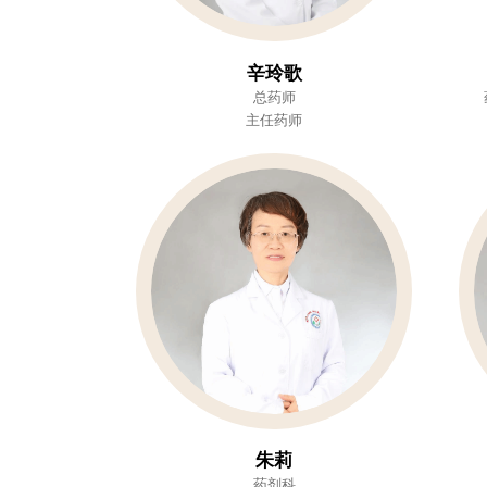
辛玲歌
总药师
主任药师
朱莉
药剂科