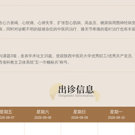
性心力衰竭、心绞痛、心律失常、扩张型心肌病、高血压、糖尿病周围神经病
病，同时对诊断不明的疑难杂症的中医药治疗、膝关节疼痛的毫针治疗也有丰
与课题3项，发表学术论文15篇。曾获陕西中医药大学优秀职工/优秀共产党
省科教文卫体系统“五一巾帼标兵”称号。
出诊信息
Outpatient Information
星期五
星期六
星期日
星期一
026-08-07
2026-08-08
2026-08-09
2026-08-10