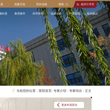
通道
/
党建天地
/
院长信箱
/
搜索
返回引导页
康科普
教育教学
科学研究
临床试验
护理园地
投诉建议
当前您的位置：
医院首页
-
专家介绍
-
专家综合
-
正文
更多科室医生