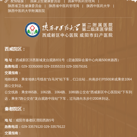
友情链接：
国家卫生健康委员会
|
国家中医药管理局
|
陕西省卫生健康委员会
|
陕西省中医药管理局
|
陕西中医药大学
|
陕西中医药大学附属医院
西咸院区：
地 址：
西咸新区沣西新城龙台观路831号（启迪国际会展中心向南500米路西）
急救电话：
029-33350000 029-33355333 029-33579191
交通指南：
地铁线路：乘坐地铁1号线在“白马河”站下车，C口出站，向南步行约500米或乘坐1064
路公交到达。
公交线路：乘坐865路、1062路、1064路、1080路公交在“西咸新区中心医院站”下车到
达，乘坐7路公交在“龙台观路中段站”下车，过马路向东步行200米到达。
秦都院区：
地 址：
咸阳市秦都区渭阳西路5号
急救电话：
029-33579120 029-33579122
交通指南：