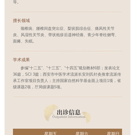
等。
擅长领域
颈椎病、腰椎间盘突出症、梨状肌综合征、痛风性关节
炎、风湿性关节炎、带状疱疹后遗神经痛、青少年脊柱侧弯、
面瘫、失眠。
学术成果
参编“十二五”、“十三五”、“十四五”规划教材6部；发表论文
36篇，SCI 3篇；西安市中医学术流派长安刘氏针灸推拿流派传
承工作室项目负责人；主持国家自然科学基金面上项目1项，省
级课题2项，厅局级课题5项。
出诊信息
Outpatient Information
星期五
星期六
星期日