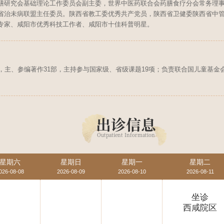
膳研究会基础理论工作委员会副主委，世界中医药联合会药膳食疗分会常务理
省治未病联盟主任委员。陕西省教工委优秀共产党员，陕西省卫健委陕西省中管局
专家、咸阳市优秀科技工作者、咸阳市十佳科普明星。
，主、参编著作31部，主持参与国家级、省级课题19项；负责联合国儿童基金
出诊信息
Outpatient Information
星期六
星期日
星期一
星期二
026-08-08
2026-08-09
2026-08-10
2026-08-11
坐诊
西咸院区