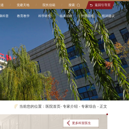
通道
/
党建天地
/
院长信箱
/
搜索
返回引导页
康科普
教育教学
科学研究
临床试验
护理园地
投诉建议
当前您的位置：
医院首页
-
专家介绍
-
专家综合
-
正文
更多科室医生