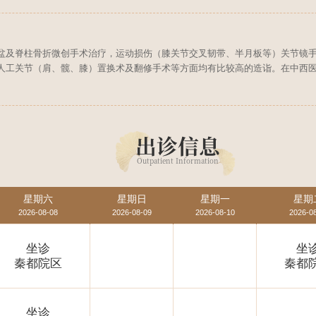
盆及脊柱骨折微创手术治疗，运动损伤（膝关节交叉韧带、半月板等）关节镜
人工关节（肩、髋、膝）置换术及翻修手术等方面均有比较高的造诣。在中西
出诊信息
Outpatient Information
星期六
星期日
星期一
星期
2026-08-08
2026-08-09
2026-08-10
2026-0
坐诊
坐
秦都院区
秦都
坐诊