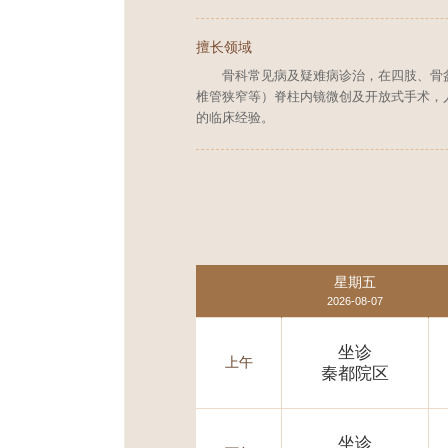
擅长领域
骨科常见病及疑难病诊治，在四肢、骨
椎管狭窄等）脊柱内镜微创及开放式手术，
的临床经验。
星期五
2026-08-07
坐诊
上午
秦都院区
坐诊