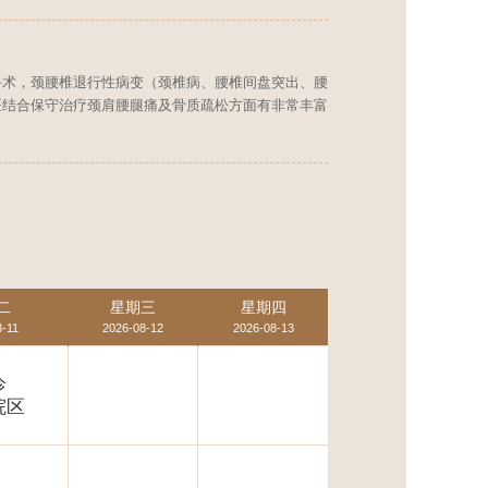
手术，颈腰椎退行性病变（颈椎病、腰椎间盘突出、腰
医结合保守治疗颈肩腰腿痛及骨质疏松方面有非常丰富
二
星期三
星期四
8-11
2026-08-12
2026-08-13
诊
院区