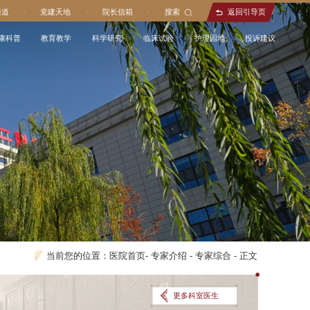
通道
/
党建天地
/
院长信箱
/
搜索
返回引导页
康科普
教育教学
科学研究
临床试验
护理园地
投诉建议
当前您的位置：
医院首页
-
专家介绍
-
专家综合
-
正文
更多科室医生