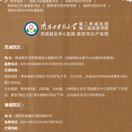
友情链接：
国家卫生健康委员会
|
国家中医药管理局
|
陕西省卫生健康委员会
|
陕西省中医药管理局
|
陕西中医药大学
|
陕西中医药大学附属医院
西咸院区：
地 址：
西咸新区沣西新城龙台观路831号（启迪国际会展中心向南500米路西）
急救电话：
029-33350000 029-33355333 029-33579191
交通指南：
地铁线路：乘坐地铁1号线在“白马河”站下车，C口出站，向南步行约500米或乘坐1064
路公交到达。
公交线路：乘坐865路、1062路、1064路、1080路公交在“西咸新区中心医院站”下车到
达，乘坐7路公交在“龙台观路中段站”下车，过马路向东步行200米到达。
秦都院区：
地 址：
咸阳市秦都区渭阳西路5号
急救电话：
029-33579120 029-33579122
交通指南：