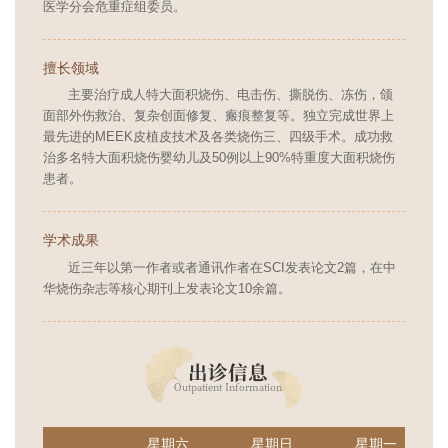
医学分会危重症组委员。
擅长领域
主要治疗成人特大面积烧伤、电击伤、撕脱伤、冻伤，颌
面部外伤救治、复杂创面修复、瘢痕整复等。独立完成世界上
最先进的MEEK皮植皮技术及各类烧伤三、四级手术。成功救
治多名特大面积烧伤婴幼儿及50例以上90%特重度大面积烧伤
患者。
学术成果
近三年以第一作者或者通讯作者在SCI发表论文2篇，在中
华烧伤杂志等核心期刊上发表论文10余篇。
出诊信息
Outpatient Information
星期六
星期日
星期一