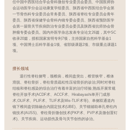
任中国中西医结合学会骨科微创专业委员会委员、中国医师协
会运动医学分会运动康复学组委员、陕西省中西医结合学会第
一节骨伤科专业委员会常务委员、陕西省脊柱专业委员会青年
委员、陕西省保健学会骨科内镜专委会委员、陕西省预防医学
会第一届骨关节疾病防治专业委员会委员及陕西省抗癌协会骨
肿瘤专委会委员。国内外医学杂志发表专业论文26篇，其中SC
收录20篇，授权国家发明专利7项，主持国家自然科学基金1
项、中国博士后科学基金1项、省部级课题2项、市级重点课题1
项。
擅长领域
退行性脊柱侧弯，颈椎病，椎间盘突出，椎管狭窄，椎体
滑脱、脊柱骨折，脊柱骨质疏松性压缩骨折的诊治;同时对脊柱
结核和脊柱感染的综合治疗有着丰富的治疗经验;熟练开展常规
脊柱开放手术(ACDF术、ACCF术、Hirabayashi单开门成形
术,OLIF术、PLIF术、TLIF术及Mis-TLIF术等)、单侧双通道内
镜下椎间盘切除融合内固定技术(UBE)、关节镜辅助单孔脊柱内
镜技术(AUSS)、脊柱骨折微创技术(PKP术、PVP术及微创置钉
术)、关节疾病、运动损伤及骨与关节创伤的诊治。