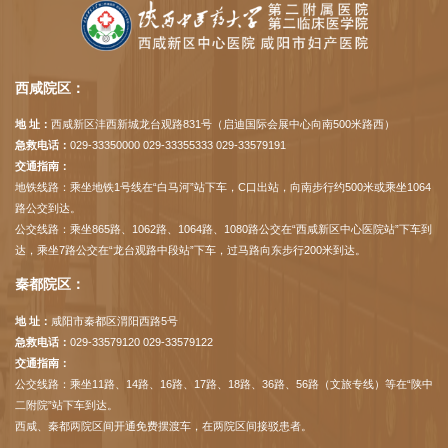
西咸院区：
地 址：
西咸新区沣西新城龙台观路831号（启迪国际会展中心向南500米路西）
急救电话：
029-33350000 029-33355333 029-33579191
交通指南：
地铁线路：乘坐地铁1号线在“白马河”站下车，C口出站，向南步行约500米或乘坐1064
路公交到达。
公交线路：乘坐865路、1062路、1064路、1080路公交在“西咸新区中心医院站”下车到
达，乘坐7路公交在“龙台观路中段站”下车，过马路向东步行200米到达。
秦都院区：
地 址：
咸阳市秦都区渭阳西路5号
急救电话：
029-33579120 029-33579122
交通指南：
公交线路：乘坐11路、14路、16路、17路、18路、36路、56路（文旅专线）等在“陕中
二附院”站下车到达。
西咸、秦都两院区间开通免费摆渡车，在两院区间接驳患者。