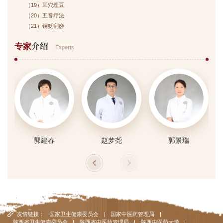
（19）耳穴埋豆
（20）五音疗法
（21）铜贬刮痧
介绍
专家
Experts
郭建春
赵梦尧
郭景瑞
友情链接：
国家卫生健康委员会
|
国家中医药管理局
|
陕西省卫生健康委员会
|
陕西省中医药管理局
|
陕西中医药大学
|