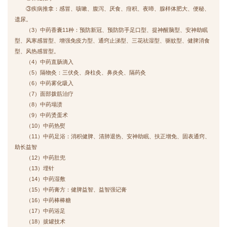
③疾病推拿：感冒、咳嗽、腹泻、厌食、疳积、夜啼、腺样体肥大、便秘、
遗尿。
（3）中药香囊11种：预防新冠、预防防手足口型、提神醒脑型、安神助眠
型、风寒感冒型、增强免疫力型、通窍止涕型、三花祛湿型、驱蚊型、健脾消食
型、风热感冒型。
（4）中药直肠滴入
（5）隔物灸：三伏灸、身柱灸、鼻炎灸、隔药灸
（6）中药雾化吸入
（7）面部拨筋治疗
（8）中药塌渍
（9）中药烫蛋术
（10）中药热熨
（11）中药足浴：消积健脾、清肺退热、安神助眠、扶正增免、固表通窍、
助长益智
（12）中药肚兜
（13）埋针
（14）中药湿敷
（15）中药膏方：健脾益智、益智强记膏
（16）中药棒棒糖
（17）中药浴足
（18）拔罐技术