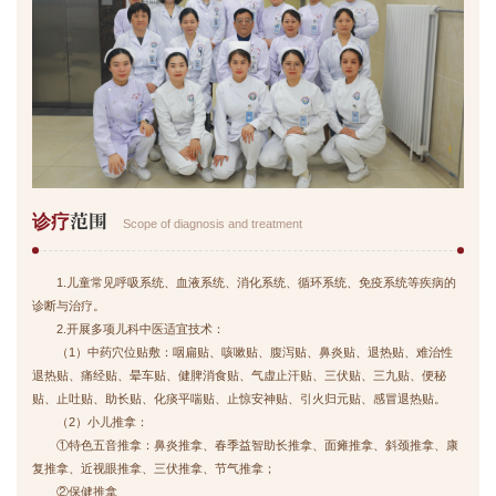
范围
诊疗
Scope of diagnosis and treatment
1.儿童常见呼吸系统、血液系统、消化系统、循环系统、免疫系统等疾病的
诊断与治疗。
2.开展多项儿科中医适宜技术：
（1）中药穴位贴敷：咽扁贴、咳嗽贴、腹泻贴、鼻炎贴、退热贴、难治性
退热贴、痛经贴、晕车贴、健脾消食贴、气虚止汗贴、三伏贴、三九贴、便秘
贴、止吐贴、助长贴、化痰平喘贴、止惊安神贴、引火归元贴、感冒退热贴。
（2）小儿推拿：
①特色五音推拿：鼻炎推拿、春季益智助长推拿、面瘫推拿、斜颈推拿、康
复推拿、近视眼推拿、三伏推拿、节气推拿；
②保健推拿