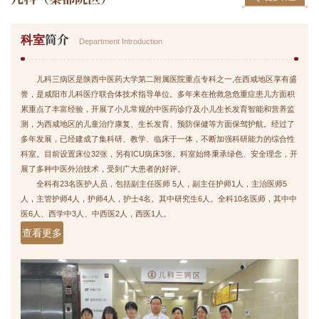
简介
科室
Department Introduction
儿科三病区是陕西中医药大学第二附属医院重点专科之一,在西咸地区享有盛
誉，是咸阳市儿科医疗联合体技术指导单位。多年来在抢救急危重症患儿方面积
累重点了丰富经验，开展了小儿常规的中医药诊疗及小儿生长发育智能和营养监
测，为西咸地区的儿童治疗康复、生长发育、预防保健等方面保驾护航。经过了
多年发展，已经建成了集科研、教学、临床于一体，不断加强科研能力的综合性
科室。目前设置床位32张，另有ICU病床3张。科室始终秉承绿色、安全理念，开
展了多种中医外治技术，受到广大患者的好评。
全科有23名医护人员，包括副主任医师 5人，副主任护师1人，主治医师5
人，主管护师4人，护师4人，护士4名。其中研究生6人。全科10名医师，其中中
医6人、西学中3人、中西医2人，西医1人。
查看更多