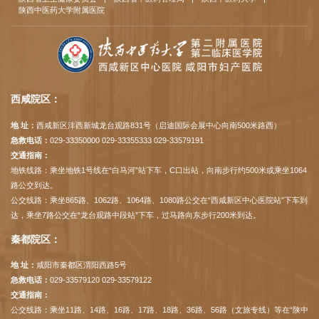
陕西中医药大学附属医院
西咸院区：
地 址：
西咸新区沣西新城龙台观路831号（启迪国际会展中心向南500米路西）
急救电话：
029-33350000 029-33355333 029-33579191
交通指南：
地铁线路：乘坐地铁1号线在“白马河”站下车，C口出站，向南步行约500米或乘坐1064
路公交到达。
公交线路：乘坐865路、1062路、1064路、1080路公交在“西咸新区中心医院站”下车到
达，乘坐7路公交在“龙台观路中段站”下车，过马路向东步行200米到达。
秦都院区：
地 址：
咸阳市秦都区渭阳西路5号
急救电话：
029-33579120 029-33579122
交通指南：
公交线路：乘坐11路、14路、16路、17路、18路、36路、56路（文旅专线）等在“陕中