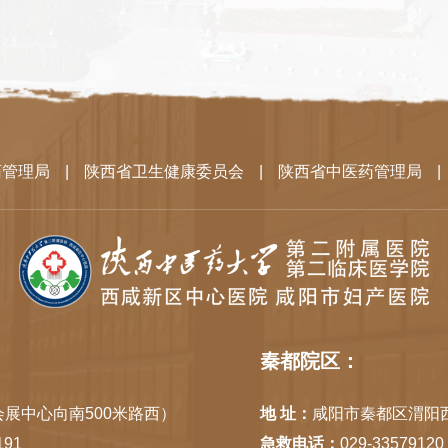
药管理局
|
陕西省卫生健康委员会
|
陕西省中医药管理局
|
秦都院区：
展中心向南500米路西）
地 址：
咸阳市秦都区渭阳
191
急救电话：
029-33579120