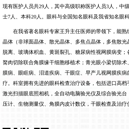
现有医护人员共29人，其中高级职称医护人员3人，中级
士7人、本科20人。眼科与全国知名眼科及我省知名眼
在我省著名眼科专家王升主任医师的带领下，能熟
晶体（非球面晶体、散光晶体、多焦点晶体，多焦散光
脱离、玻璃体积血、黄斑裂孔、糖尿病性视网膜病变；
胬肉切除联合角膜缘干细胞移植术；青光眼小梁切除术
膜病、眼眶病、泪道疾病、干眼症、早产儿视网膜疾病
疗。科室拥有先进的眼科检查治疗设备，包括进口高档
激光扫描眼底照相机，全自动电脑验光仪及综合验光台
压计、生物测量仪、角膜内皮计数仪，干眼检查及治疗