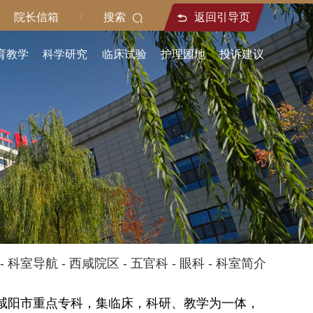
院长信箱
/
搜索
返回引导页
育教学
科学研究
临床试验
护理园地
投诉建议
-
科室导航
-
西咸院区
-
五官科
-
眼科
-
科室简介
咸阳市重点专科，集临床，科研、教学为一体，