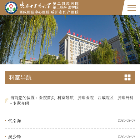
科室导航
当前您的位置：
医院首页
-
科室导航
-
肿瘤医院
-
西咸院区
-
肿瘤外科
-
专家介绍
代引海
2025-02-07
吴少锋
2025-02-07