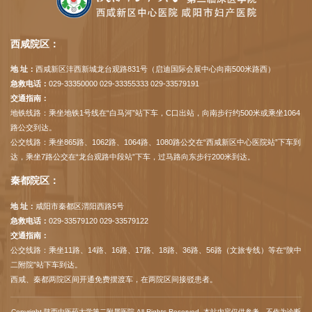
西咸院区：
地 址：
西咸新区沣西新城龙台观路831号（启迪国际会展中心向南500米路西）
急救电话：
029-33350000 029-33355333 029-33579191
交通指南：
地铁线路：乘坐地铁1号线在“白马河”站下车，C口出站，向南步行约500米或乘坐1064
路公交到达。
公交线路：乘坐865路、1062路、1064路、1080路公交在“西咸新区中心医院站”下车到
达，乘坐7路公交在“龙台观路中段站”下车，过马路向东步行200米到达。
秦都院区：
地 址：
咸阳市秦都区渭阳西路5号
急救电话：
029-33579120 029-33579122
交通指南：
公交线路：乘坐11路、14路、16路、17路、18路、36路、56路（文旅专线）等在“陕中
二附院”站下车到达。
西咸、秦都两院区间开通免费摆渡车，在两院区间接驳患者。
Copyright 陕西中医药大学第二附属医院 All Rights Reserved. 本站内容仅供参考，不作为诊断