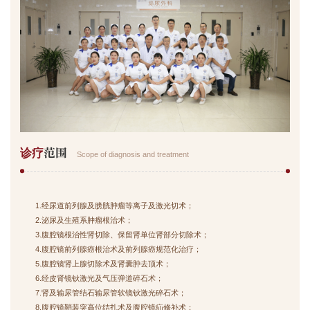
范围
诊疗
Scope of diagnosis and treatment
1.经尿道前列腺及膀胱肿瘤等离子及激光切术；
2.泌尿及生殖系肿瘤根治术；
3.腹腔镜根治性肾切除、保留肾单位肾部分切除术；
4.腹腔镜前列腺癌根治术及前列腺癌规范化治疗；
5.腹腔镜肾上腺切除术及肾囊肿去顶术；
6.经皮肾镜钬激光及气压弹道碎石术；
7.肾及输尿管结石输尿管软镜钬激光碎石术；
8.腹腔镜鞘装突高位结扎术及腹腔镜疝修补术；