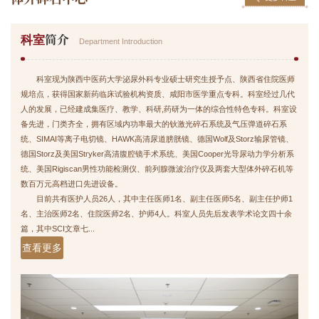
简介
科室
Department Introduction
科室现为陕西中医药大学泌尿外科专业硕士研究生授予点、陕西省住院医师
规培点，获得国家新药临床试验机构资质、咸阳市医学重点专科。科室经过几代
人的发展，已经建成集医疗、教学、科研,药研为一体的综合性特色专科。科室设
备先进，门类齐全，拥有区域内功率最大的钬激光碎石系统及气压弹道碎石系
统、SIMAI等离子电切镜、HAWK高清尿道膀胱镜、德国Wolf及Storz输尿管镜、
德国Storz及美国Stryker高清腹腔镜手术系统、美国Cooper光导尿动力学分析系
统、美国Rigiscan男性功能检测仪、前列腺微波治疗仪及两套大型体外碎石机等
数百万元高档进口先进设备。
目前共有医护人员26人，其中主任医师1名、副主任医师5名、副主任护师1
名、主治医师2名、住院医师2名、护师4人。科室人员先后发表学术论文四十余
篇，其中SCI文章七...
查看更多