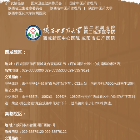
友情链接：
国家卫生健康委员会
|
国家中医药管理局
|
陕西省卫生健康委员会
|
陕西省中医药管理局
|
陕西中医药大学
|
陕西中医药大学附属医院
西咸院区：
地 址：
西咸新区沣西新城龙台观路831号（启迪国际会展中心向南500米路西）
急救电话：
029-33350000 029-33355333 029-33579191
交通指南：
地铁线路：乘坐地铁1号线在“白马河”站下车，C口出站，向南步行约500米或乘坐1064
路公交到达。
公交线路：乘坐865路、1062路、1064路、1080路公交在“西咸新区中心医院站”下车到
达，乘坐7路公交在“龙台观路中段站”下车，过马路向东步行200米到达。
秦都院区：
地 址：
咸阳市秦都区渭阳西路5号
急救电话：
029-33579120 029-33579122
交通指南：