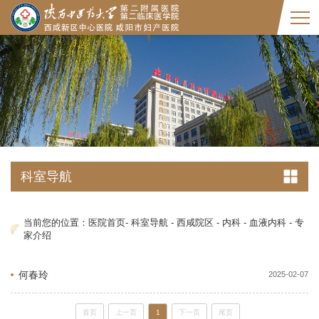
科室导航
当前您的位置：
医院首页
-
科室导航
-
西咸院区
-
内科
-
血液内科
-
专
家介绍
何春玲
2025-02-07
首页
上一页
1
下一页
尾页