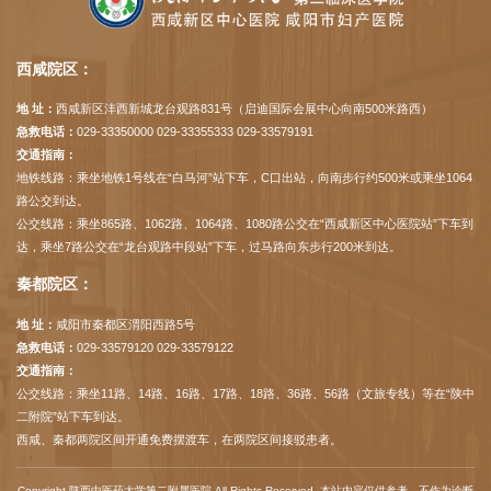
西咸院区：
地 址：
西咸新区沣西新城龙台观路831号（启迪国际会展中心向南500米路西）
急救电话：
029-33350000 029-33355333 029-33579191
交通指南：
地铁线路：乘坐地铁1号线在“白马河”站下车，C口出站，向南步行约500米或乘坐1064
路公交到达。
公交线路：乘坐865路、1062路、1064路、1080路公交在“西咸新区中心医院站”下车到
达，乘坐7路公交在“龙台观路中段站”下车，过马路向东步行200米到达。
秦都院区：
地 址：
咸阳市秦都区渭阳西路5号
急救电话：
029-33579120 029-33579122
交通指南：
公交线路：乘坐11路、14路、16路、17路、18路、36路、56路（文旅专线）等在“陕中
二附院”站下车到达。
西咸、秦都两院区间开通免费摆渡车，在两院区间接驳患者。
Copyright 陕西中医药大学第二附属医院 All Rights Reserved. 本站内容仅供参考，不作为诊断