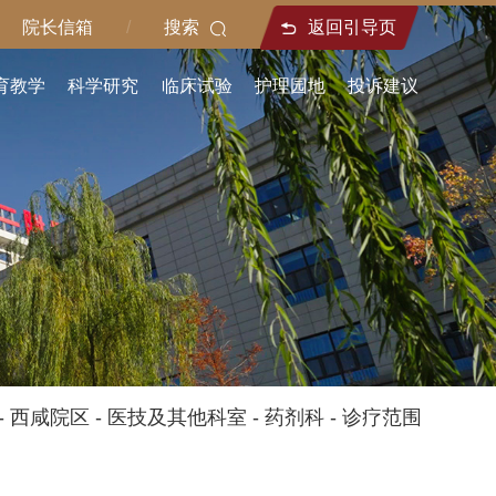
院长信箱
/
搜索
返回引导页
育教学
科学研究
临床试验
护理园地
投诉建议
-
西咸院区
-
医技及其他科室
-
药剂科
-
诊疗范围