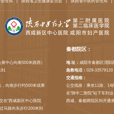
药管理局
|
陕西省卫生健康委员会
|
陕西省中医药管理局
|
秦都院区：
展中心向南500米路西）
地 址：
咸阳市秦都区渭阳
191
急救电话：
029-33579120
交通指南：
站，向南步行约500米或乘
公交线路：乘坐11路、14
在“陕中二附院”站下车到达
路公交在“西咸新区中心医院
西咸、秦都两院区间开通
过马路向东步行200米到