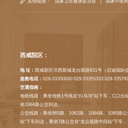
友情链接：
国家卫生健康委员会
|
国家中医
西咸院区：
地 址：
西咸新区沣西新城龙台观路831号（启迪国际会
急救电话：
029-33350000 029-33355333 029-33579
交通指南：
地铁线路：乘坐地铁1号线在“白马河”站下车，C口出
坐1064路公交到达。
公交线路：乘坐865路、1062路、1064路、1080
站”下车到达，乘坐7路公交在“龙台观路中段站”下车，