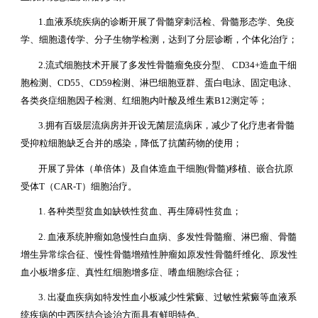
1.血液系统疾病的诊断开展了骨髓穿刺活检、骨髓形态学、免疫
学、细胞遗传学、分子生物学检测，达到了分层诊断，个体化治疗；
2.流式细胞技术开展了多发性骨髓瘤免疫分型、 CD34+造血干细
胞检测、CD55、CD59检测、淋巴细胞亚群、蛋白电泳、固定电泳、
各类炎症细胞因子检测、红细胞内叶酸及维生素B12测定等；
3.拥有百级层流病房并开设无菌层流病床，减少了化疗患者骨髓
受抑粒细胞缺乏合并的感染，降低了抗菌药物的使用；
开展了异体（单倍体）及自体造血干细胞(骨髓)移植、嵌合抗原
受体T（CAR-T）细胞治疗。
1. 各种类型贫血如缺铁性贫血、再生障碍性贫血；
2. 血液系统肿瘤如急慢性白血病、多发性骨髓瘤、淋巴瘤、骨髓
增生异常综合征、慢性骨髓增殖性肿瘤如原发性骨髓纤维化、原发性
血小板增多症、真性红细胞增多症、嗜血细胞综合征；
3. 出凝血疾病如特发性血小板减少性紫癜、过敏性紫癜等血液系
统疾病的中西医结合诊治方面具有鲜明特色。