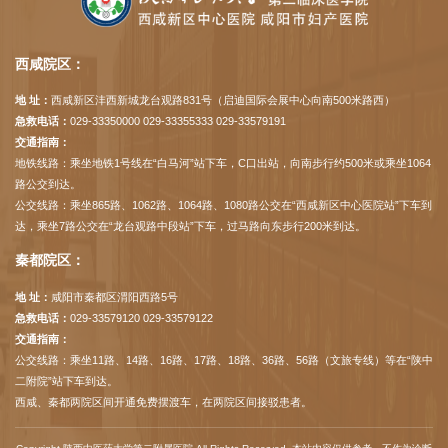
西咸院区：
地 址：
西咸新区沣西新城龙台观路831号（启迪国际会展中心向南500米路西）
急救电话：
029-33350000 029-33355333 029-33579191
交通指南：
地铁线路：乘坐地铁1号线在“白马河”站下车，C口出站，向南步行约500米或乘坐1064
路公交到达。
公交线路：乘坐865路、1062路、1064路、1080路公交在“西咸新区中心医院站”下车到
达，乘坐7路公交在“龙台观路中段站”下车，过马路向东步行200米到达。
秦都院区：
地 址：
咸阳市秦都区渭阳西路5号
急救电话：
029-33579120 029-33579122
交通指南：
公交线路：乘坐11路、14路、16路、17路、18路、36路、56路（文旅专线）等在“陕中
二附院”站下车到达。
西咸、秦都两院区间开通免费摆渡车，在两院区间接驳患者。