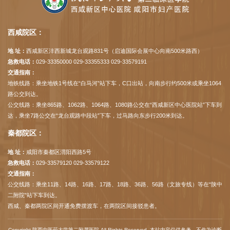
西咸院区：
地 址：
西咸新区沣西新城龙台观路831号（启迪国际会展中心向南500米路西）
急救电话：
029-33350000 029-33355333 029-33579191
交通指南：
地铁线路：乘坐地铁1号线在“白马河”站下车，C口出站，向南步行约500米或乘坐1064
路公交到达。
公交线路：乘坐865路、1062路、1064路、1080路公交在“西咸新区中心医院站”下车到
达，乘坐7路公交在“龙台观路中段站”下车，过马路向东步行200米到达。
秦都院区：
地 址：
咸阳市秦都区渭阳西路5号
急救电话：
029-33579120 029-33579122
交通指南：
公交线路：乘坐11路、14路、16路、17路、18路、36路、56路（文旅专线）等在“陕中
二附院”站下车到达。
西咸、秦都两院区间开通免费摆渡车，在两院区间接驳患者。
Copyright 陕西中医药大学第二附属医院 All Rights Reserved. 本站内容仅供参考，不作为诊断