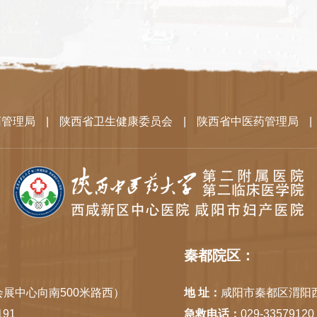
药管理局
|
陕西省卫生健康委员会
|
陕西省中医药管理局
|
秦都院区：
展中心向南500米路西）
地 址：
咸阳市秦都区渭阳
191
急救电话：
029-33579120