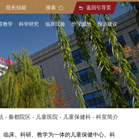
院长信箱
/
搜索
返回引导页
育教学
科学研究
临床试验
护理园地
投诉建议
航
-
秦都院区
-
儿童医院
-
儿童保健科
-
科室简介
、临床、科研、教学为一体的儿童保健中心。科