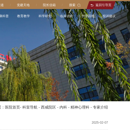
通道
/
党建天地
/
院长信箱
/
搜索
返回引导页
康科普
教育教学
科学研究
临床试验
护理园地
投诉建议
置：
医院首页
-
科室导航
-
西咸院区
-
内科
-
精神心理科
-
专家介绍
2025-02-07